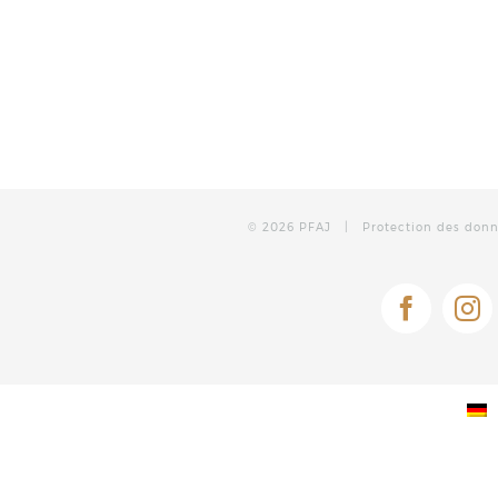
©
2026 PFAJ |
Protection des don
Facebo
In