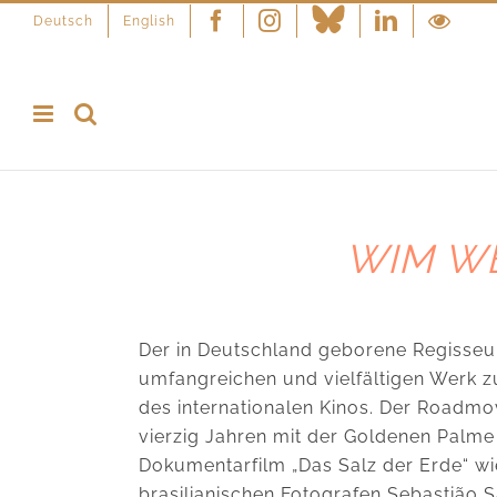
Deutsch
English
Facebook
Instagram
Linkedin
Wim W
WIM W
Der in Deutschland geborene Regisseu
umfangreichen und vielfältigen Werk z
des internationalen Kinos. Der Roadmo
vierzig Jahren mit der Goldenen Palme
Dokumentarfilm „Das Salz der Erde“ wie
brasilianischen Fotografen Sebastião 