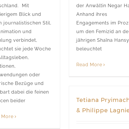
schland. Mit
der Anwältin Negar Ha
ierigem Blick und
Anhand ihres
 journalistischen Stil,
Engagements im Proz
Animation und
um den Femizid an de
hlung verbindet,
jährigen Shaïna Hans
uchtet sie jede Woche
beleuchtet
lltagsleben,
Read More
tionen,
wendungen oder
orische Bezüge und
bart dabei die feinen
Tetiana Pryimac
cen beider
& Philippe Lagni
 More