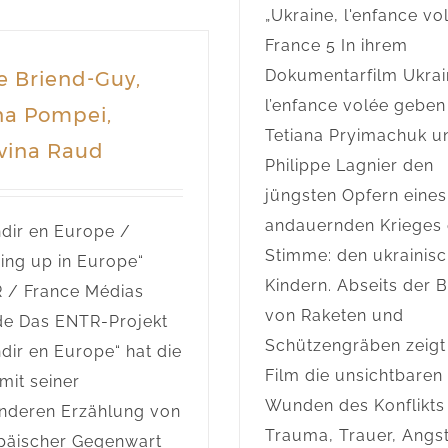
„Ukraine, l'enfance vo
France 5 In ihrem
Dokumentarfilm Ukrai
e Briend-Guy,
l’enfance volée geben
na Pompei,
Tetiana Pryimachuk u
vina Raud
Philippe Lagnier den
jüngsten Opfern eines
andauernden Krieges 
ndir en Europe /
Stimme: den ukrainis
ing up in Europe“
Kindern. Abseits der B
 / France Médias
von Raketen und
e Das ENTR-Projekt
Schützengräben zeigt
dir en Europe“ hat die
Film die unsichtbaren
mit seiner
Wunden des Konflikts
nderen Erzählung von
Trauma, Trauer, Angst
päischer Gegenwart