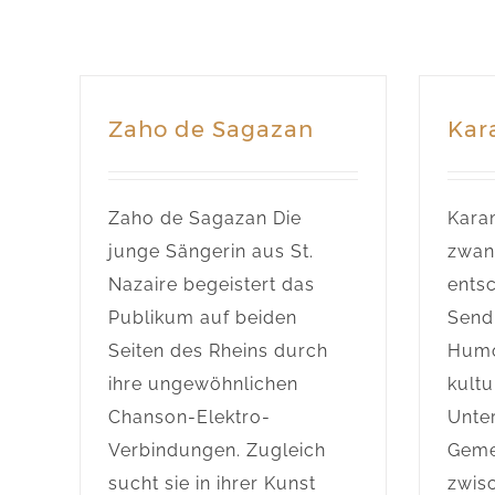
Zaho de Sagazan
Kar
Zaho de Sagazan Die
Kara
junge Sängerin aus St.
zwan
Nazaire begeistert das
ents
Publikum auf beiden
Send
Seiten des Rheins durch
Humo
ihre ungewöhnlichen
kultu
Chanson-Elektro-
Unte
Verbindungen. Zugleich
Geme
sucht sie in ihrer Kunst
zwis