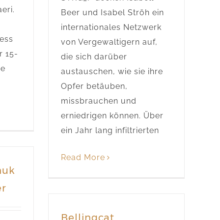
eri.
Beer und Isabel Ströh ein
internationales Netzwerk
ess
von Vergewaltigern auf,
r 15-
die sich darüber
ye
austauschen, wie sie ihre
Opfer betäuben,
missbrauchen und
erniedrigen können. Über
ein Jahr lang infiltrierten
Read More
huk
er
Bellingcat