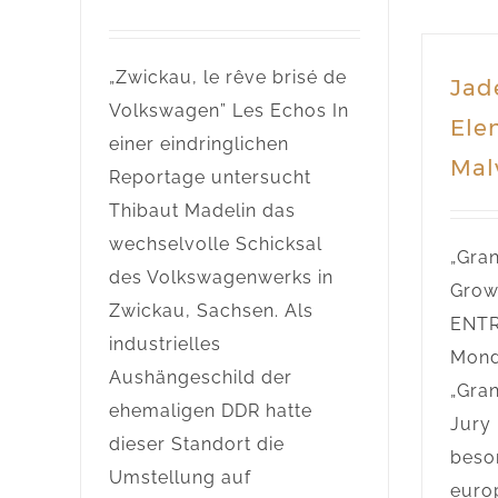
„Zwickau, le rêve brisé de
Jad
Volkswagen” Les Echos In
Ele
einer eindringlichen
Mal
Reportage untersucht
Thibaut Madelin das
wechselvolle Schicksal
„Gra
des Volkswagenwerks in
Grow
Zwickau, Sachsen. Als
ENTR
industrielles
Mond
Aushängeschild der
„Gran
ehemaligen DDR hatte
Jury 
dieser Standort die
beso
Umstellung auf
euro