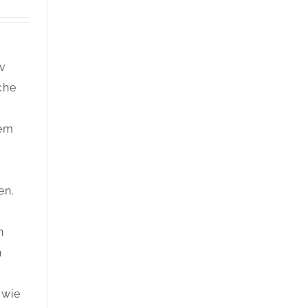
iv
che
vem
en.
n
n
,
 wie