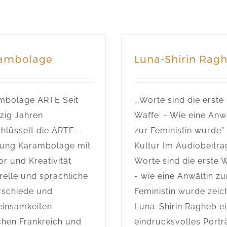
ambolage
Luna-Shirin Rag
mbolage ARTE Seit
„‚Worte sind die erste
zig Jahren
Waffe‘ - Wie eine Anw
chlüsselt die ARTE-
zur Feministin wurde
ung Karambolage mit
Kultur Im Audiobeitra
r und Kreativität
Worte sind die erste 
relle und sprachliche
- wie eine Anwältin zu
rschiede und
Feministin wurde zeic
insamkeiten
Luna-Shirin Ragheb e
chen Frankreich und
eindrucksvolles Portr