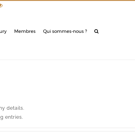
din
ury
Membres
Qui sommes-nous ?
admin
ny details.
g entries.