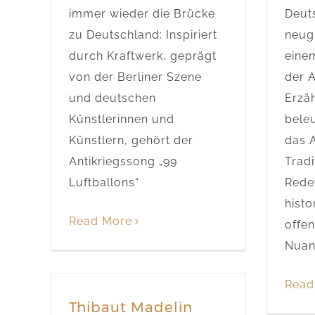
immer wieder die Brücke
Deut
zu Deutschland: Inspiriert
neug
durch Kraftwerk, geprägt
einem
von der Berliner Szene
der 
und deutschen
Erzä
Künstlerinnen und
bele
Künstlern, gehört der
das A
Antikriegssong „99
Tradi
Luftballons“
Rede
hist
Read More
offen
Nuan
Read
Thibaut Madelin