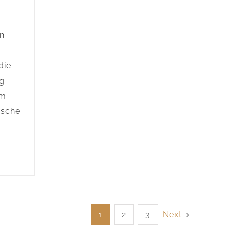
rn
die
g
um
ische
1
2
3
Next