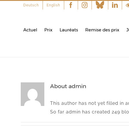
Deutsch
English
Facebook
Instagram
Linke
Actuel
Prix
Lauréats
Remise des prix
J
About
admin
This author has not yet filled in a
So far admin has created 249 blo