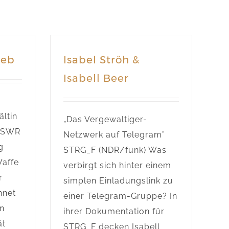
heb
Isabel Ströh &
Isabell Beer
ältin
„Das Vergewaltiger-
” SWR
Netzwerk auf Telegram”
g
STRG_F (NDR/funk) Was
Waffe
verbirgt sich hinter einem
r
simplen Einladungslink zu
hnet
einer Telegram-Gruppe? In
in
ihrer Dokumentation für
ät
STRG_F decken Isabell