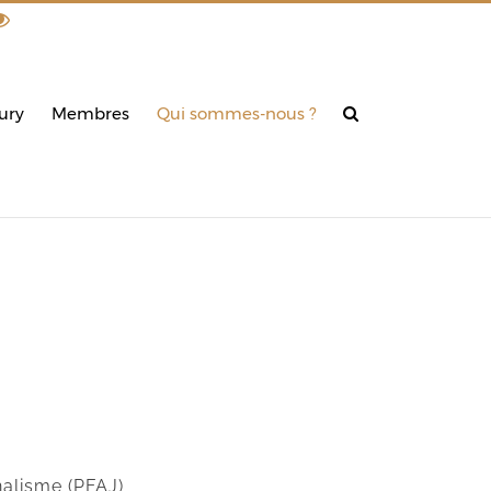
din
ury
Membres
Qui sommes-nous ?
nalisme (PFAJ)