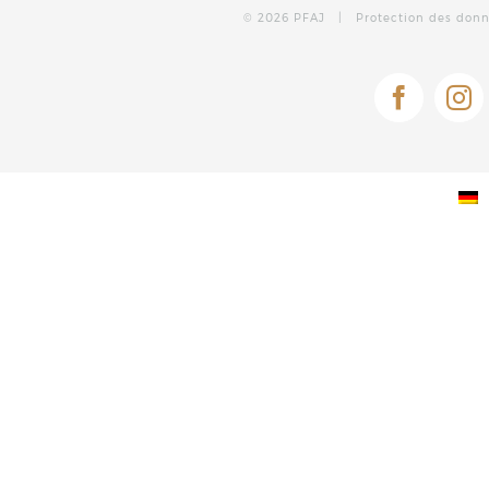
©
2026 PFAJ |
Protection des don
Facebo
In