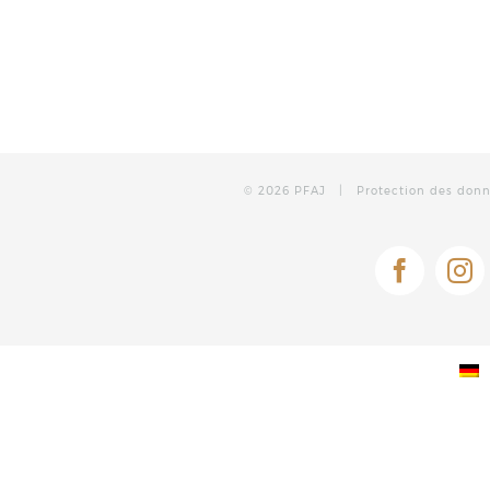
©
2026 PFAJ |
Protection des don
Facebo
In