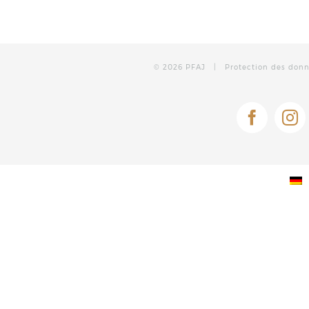
©
2026 PFAJ |
Protection des don
Facebo
In