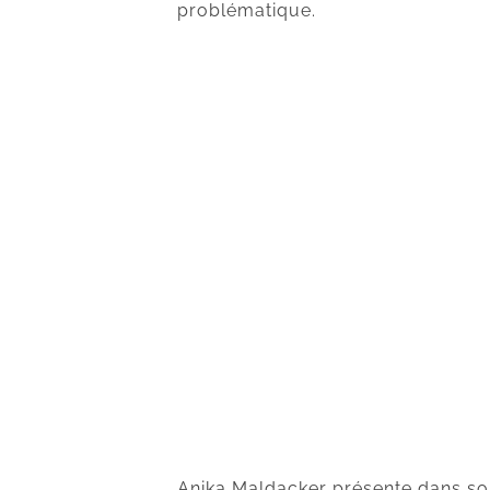
problématique.
Anika Maldacker présente dans son