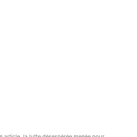
 article, la lutte désespérée menée pour