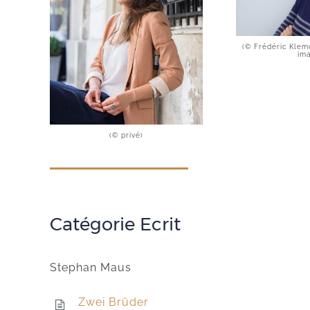
(© Frédéric Klem
im
(© privé)
Catégorie Ecrit
Stephan Maus
Zwei Brüder