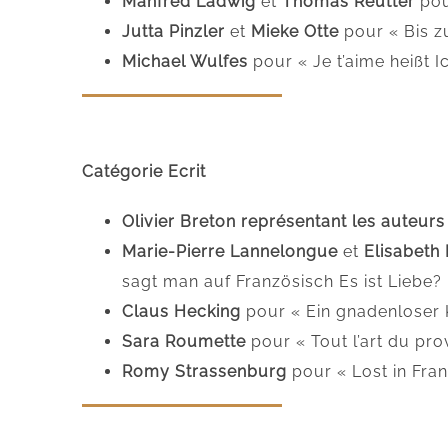
Manfred Ladwig
et
Thomas Reutter
pou
Jutta Pinzler
et
Mieke Otte
pour « Bis z
Michael Wulfes
pour « Je t’aime heißt I
Catégorie Ecrit
Olivier Breton représentant les auteur
Marie-Pierre Lannelongue
et
Elisabeth 
sagt man auf Französisch Es ist Liebe
Claus Hecking
pour « Ein gnadenloser K
Sara Roumette
pour « Tout l’art du pro
Romy Strassenburg
pour « Lost in Fra