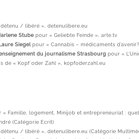
 détenu / libéré », detenulibere.eu
arlene Stube
pour « Geliebte Feinde », arte.tv
Laure Siegel
pour « Cannabis – médicaments d’avenir? 
 d’enseignement du journalisme Strasbourg
pour « L’Uni
rs de « Kopf oder Zahl », kopfoderzahl.eu
 « Famille, logement, Minijob et entrepreneuriat : que
dré (Catégorie Ecrit)
 détenu / libéré », detenulibere.eu (Catégorie Multimé