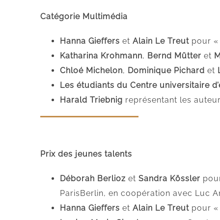
Catégorie Multimédia
Hanna Gieffers
et
Alain Le Treut
pour «
Katharina Krohmann
,
Bernd Mütter
et
M
Chloé Michelon
,
Dominique Pichard
et
Les étudiants du Centre universitaire
Harald Triebnig
représentant les auteu
Prix des jeunes talents
Déborah Berlioz
et
Sandra Kössler
pour
ParisBerlin, en coopération avec Luc An
Hanna Gieffers
et
Alain Le Treut
pour «