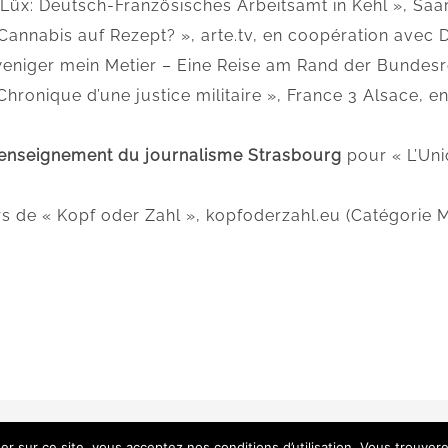
Lüx: Deutsch-Französisches Arbeitsamt in Kehl », Saa
Cannabis auf Rezept? », arte.tv, en coopération avec
t weniger mein Metier – Eine Reise am Rand der Bundesr
Chronique d’une justice militaire », France 3 Alsace,
 d’enseignement du journalisme Strasbourg
pour « L’Uni
rs de « Kopf oder Zahl », kopfoderzahl.eu (Catégorie 
©
2026 PFAJ |
Protection des données
|
Mentions légales
|
Contac
er sur ce site, vous acceptez nos conditions d’utilisation. Vous trouver