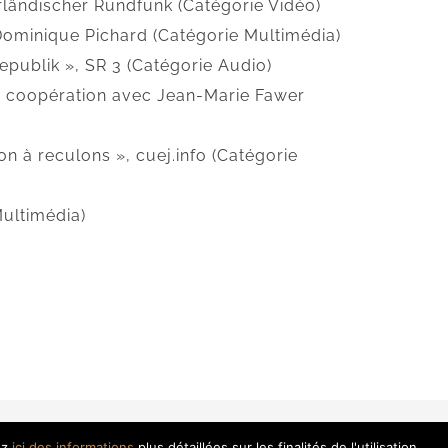
rländischer Rundfunk (Catégorie Vidéo)
 Dominique Pichard (Catégorie Multimédia)
epublik », SR 3 (Catégorie Audio)
 en coopération avec Jean-Marie Fawer
on à reculons », cuej.info (Catégorie
Multimédia)
t
ez
ici des informations
plus détaillées sur les finalités de l'utilisation