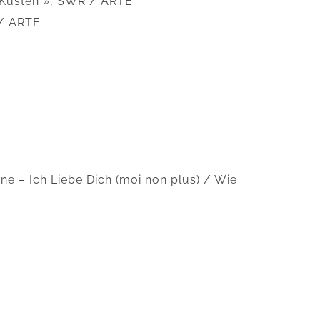
 Küsten », SWR / ARTE
 / ARTE
e – Ich Liebe Dich (moi non plus) / Wie