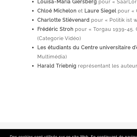
Louisa-Maria Giersberg
pour « SaarLor
Chloé Michelon
et
Laure Siegel
pour « 
Charlotte Stiévenard
pour « Politik is
Frédéric Stroh
pour « Torgau 1939-45. 
(Categorie Vidéo)
Les étudiants du Centre universitaire
Multimédia)
Harald Triebnig
représentant les auteu
Des cookies sont utilisés sur ce site Web. En continuant de navigu