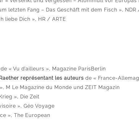
r « Versenkt und vergessen – Atommüll vor Europas
um letzten Fang – Das Geschäft mit dem Fisch », NDR
ch liebe Dich », HR / ARTE
s
de « Vu d’ailleurs », Magazine ParisBerlin
Raether représentant les auteurs
de « France-Allemagn
? », M Le Magazine du Monde und ZEIT Magazin
rieg », Die Zeit
visoire », Géo Voyage
nce », The European