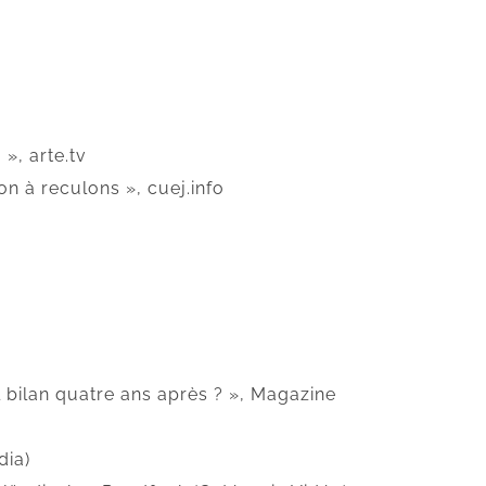
», arte.tv
on à reculons », cuej.info
l bilan quatre ans après ? », Magazine
dia)