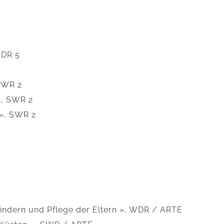
WDR 5
 SWR 2
», SWR 2
 », SWR 2
indern und Pflege der Eltern », WDR / ARTE